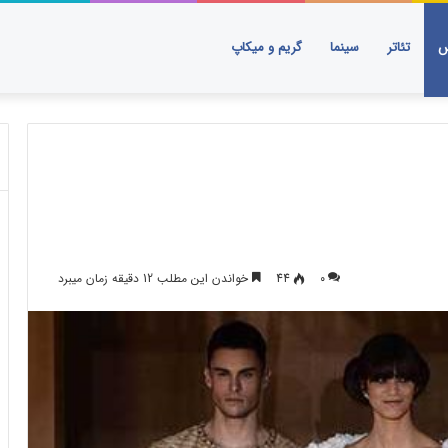
س
تئاتر
سینما
گریم و میکاپ
۰
44
خواندن این مطلب 12 دقیقه زمان میبرد