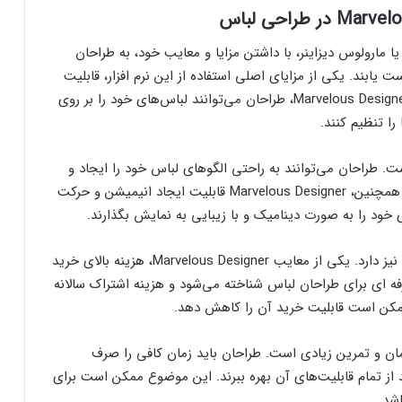
ستفاده از نرم افزار طراحی لباس Marvelous Designer یا مارولوس دیزاینر، با داشتن مزایا و معایب خود، به طراحان
 یابند. یکی از مزایای اصلی استفاده از این نرم افزار، قابلیت
شبیه سازی واقعیت بیننده لباس‌هاست. با استفاده از Marvelous Designer، طراحان می‌توانند لباس‌های خود را بر روی
را تنظیم کنند.
است. طراحان می‌توانند به راحتی الگوهای لباس خود را ایجاد و
ویرایش کنند و نتایج نهایی را به سرعت مشاهده کنند. همچنین، Marvelous Designer قابلیت ایجاد انیمیشن و حرکت
ی خود را به صورت دینامیک و با زیبایی به نمایش بگذارند.
اما همانطور که هر نرم افزاری دارای مزایا است، معایبی نیز دارد. یکی از معایب Marvelous Designer، هزینه بالای خرید
رفه ای برای طراحان لباس شناخته می‌شود و هزینه اشتراک سالانه
ن ممکن است قابلیت خرید آن را کاهش دهد.
د زمان و تمرین زیادی است. طراحان باید زمان کافی را صرف
Marvelous Desi کنند تا بتوانند از تمام قابلیت‌های آن بهره ببرند. این موضوع ممکن است برای
شد.